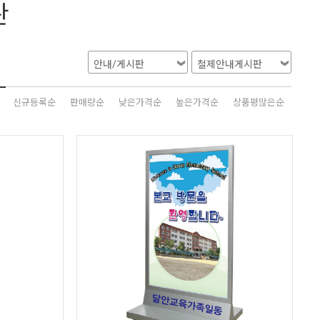
판
신규등록순
판매량순
낮은가격순
높은가격순
상품평많은순