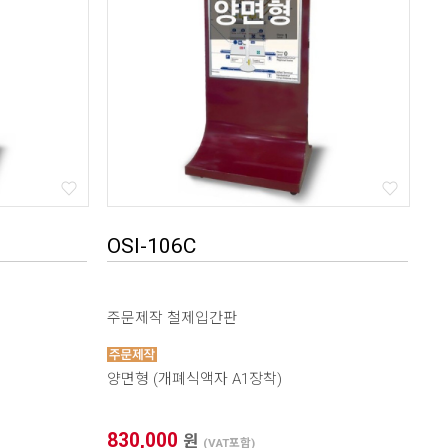
OSI-106C
주문제작 철제입간판
양면형 (개폐식액자 A1장착)
830,000
원
(VAT포함)