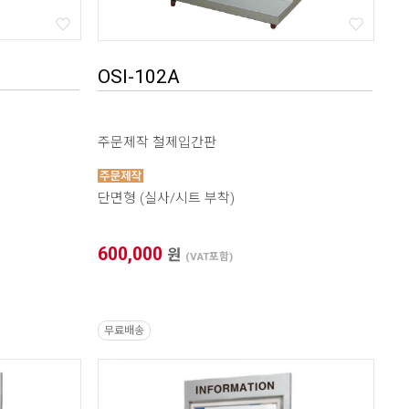
OSI-102A
주문제작 철제입간판
단면형 (실사/시트 부착)
600,000
원
(VAT포함)
무료배송