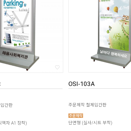
OSI-103A
C
주문제작 철제입간판
제입간판
단면형 (실사/시트 부착)
액자 A1 장착)