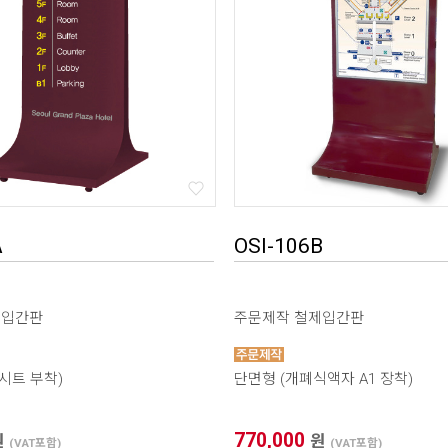
A
OSI-106B
제입간판
주문제작 철제입간판
시트 부착)
단면형 (개폐식액자 A1 장착)
770,000
원
원
(VAT포함)
(VAT포함)