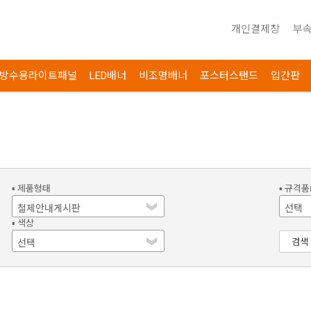
개인결제창
부속
방수용라이트패널
LED배너
비조명배너
포스터스탠드
입간판
▪ 제품형태
▪ 규격품
▪ 색상
검색