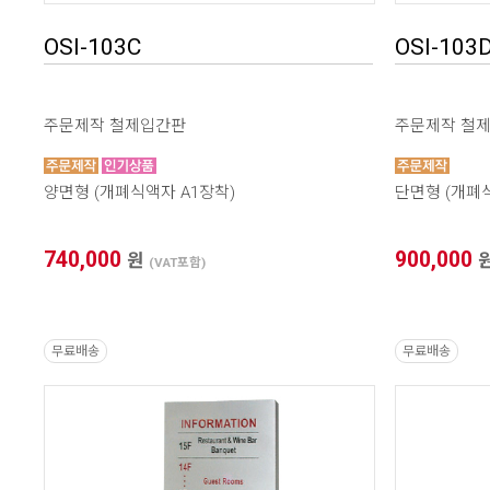
OSI-103C
OSI-103
주문제작 철제입간판
주문제작 철
양면형 (개폐식액자 A1장착)
단면형 (개폐식
740,000
900,000
원
(VAT포함)
무료배송
무료배송