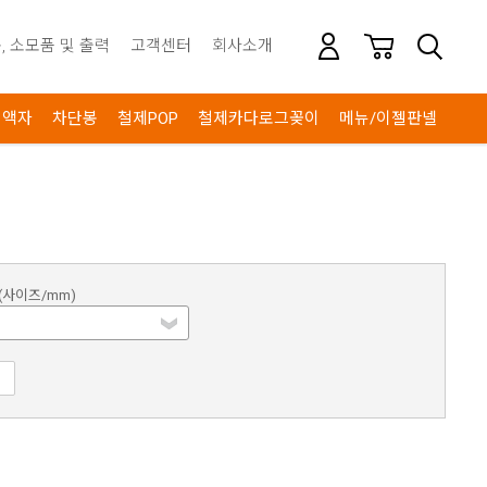
, 소모품 및 출력
고객센터
회사소개
안내
액자
차단봉
철제POP
철제카다로그꽂이
메뉴/이젤판넬
(사이즈/mm)