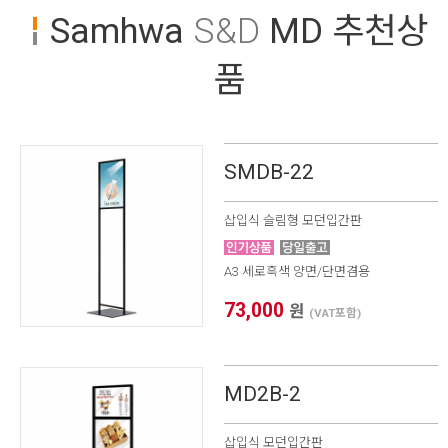
Samhwa
S&D
MD 추천상
* 본 이미지는 프레임 사이즈 계산을 위한 샘플 이미지입니다.
품
* 가로(W) X 세로(H) / 기재 사이즈 단위 mm 프레임 사이즈 자
동 계산하기(이미지 출력 / 보이는 화면)
1. 프레임 전면폭 선택
2. 프레임 외곽 사이즈
X
SMDB-22
3. 이미지 출력 사이즈
X
삽입식 슬림형 모던입간판
4. 보이는 화면 사이즈
X
A3 세로흑색 양면/단면겸용
* 프레임 외곽 사이즈를 기입하면 [이미지 및 보이는 화면 사이
즈] 자동으로 계산됩니다.
73,000
원
(VAT포함)
MD2B-2
삽입식 모던입간판