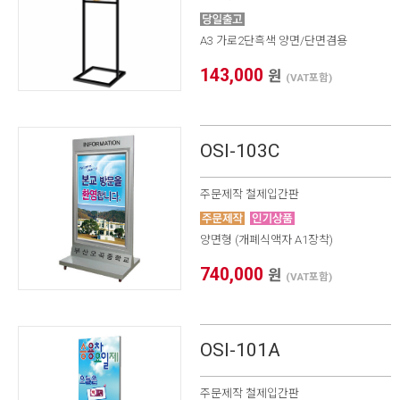
A3 가로2단흑색 양면/단면겸용
143,000
원
(VAT포함)
OSI-103C
주문제작 철제입간판
양면형 (개폐식액자 A1장착)
740,000
원
(VAT포함)
OSI-101A
주문제작 철제입간판