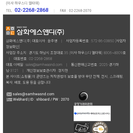
(미사 하우스디 엘타워)
02-2268-2868
TEL :
|
FAX : 02-2268-2070
삼화에스앤디(주) 대표이사 : 윤주영
|
사업자등록번호 : 572-86-03850
[사업자
정보확인]
사업장 주소지 : 경기도 하남시 조정대로 35 (미사 하우스디 엘타워) B306~B309호
|
대표번호 :
02-2268-2868
대표 이메일 :
sales@samhwasnd.com
|
통신판매신고번호 : 2025-경기하
남-3121
|
개인정보보호관리자 : 정지현
본 사이트(쇼핑몰)의 콘텐츠는 저작권법의 보호를 받아 무단 전재, 전시, 스크래핑,
복사, 배포, 도용 등을 금합니다.
sales@samhwasnd.com
Webhard | ID : shboard / PW : 2070