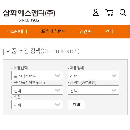
포스터스탠드
비조명배너
입간판
액자
제품 조건 검색
(Option search)
▪ 제품선택
▪ 제품형태
▪ 규격품(사이즈/mm)
▪ 금액대(VAT포함)
▪ 색상
검색