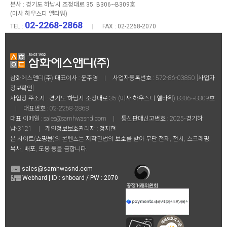
본사 :
경기도 하남시 조정대로 35. B306~B309호
(미사 하우스디 엘타워)
02-2268-2868
TEL :
|
FAX : 02-2268-2070
삼화에스앤디(주) 대표이사 : 윤주영
|
사업자등록번호 : 572-86-03850
[사업자
정보확인]
사업장 주소지 : 경기도 하남시 조정대로 35 (미사 하우스디 엘타워) B306~B309호
|
대표번호 :
02-2268-2868
대표 이메일 :
sales@samhwasnd.com
|
통신판매신고번호 : 2025-경기하
남-3121
|
개인정보보호관리자 : 정지현
본 사이트(쇼핑몰)의 콘텐츠는 저작권법의 보호를 받아 무단 전재, 전시, 스크래핑,
복사, 배포, 도용 등을 금합니다.
sales@samhwasnd.com
Webhard | ID : shboard / PW : 2070