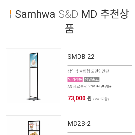
Samhwa
S&D
MD 추천상
품
SMDB-22
삽입식 슬림형 모던입간판
A3 세로흑색 양면/단면겸용
73,000
원
(VAT포함)
MD2B-2