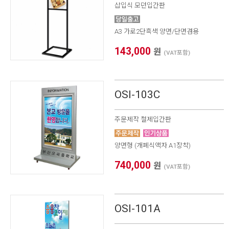
삽입식 모던입간판
A3 가로2단흑색 양면/단면겸용
143,000
원
(VAT포함)
OSI-103C
주문제작 철제입간판
양면형 (개폐식액자 A1장착)
740,000
원
(VAT포함)
OSI-101A