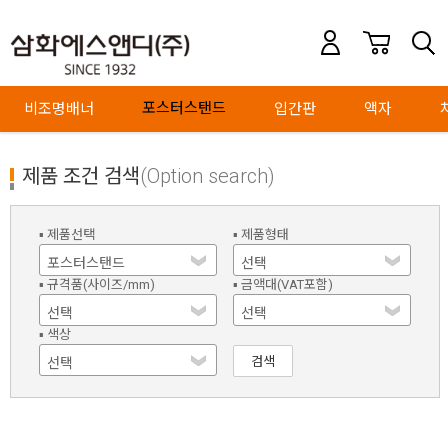
포스터스탠드
비조명배너
입간판
액자
제품 조건 검색
(Option search)
▪ 제품선택
▪ 제품형태
▪ 규격품(사이즈/mm)
▪ 금액대(VAT포함)
▪ 색상
검색