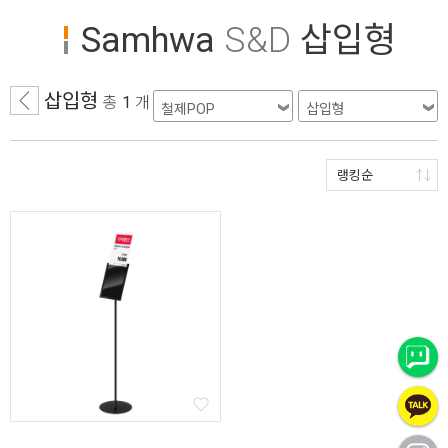
Samhwa
S&D
삽입형
삽입형
총
1
개
랭킹순