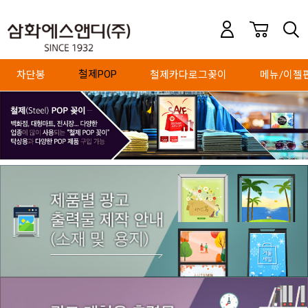
철제POP
차단봉
철제카다로그꽂이
메뉴/이젤