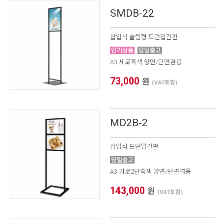
* 가로(W) X 세로(H) / 기재 사이즈 단위 mm 프레임 사이즈 자
동 계산하기(이미지 출력 / 보이는 화면)
SMDB-22
1. 프레임 전면폭 선택
삽입식 슬림형 모던입간판
2. 프레임 외곽 사이즈
X
3. 이미지 출력 사이즈
X
A3 세로흑색 양면/단면겸용
4. 보이는 화면 사이즈
X
73,000
원
(VAT포함)
* 프레임 외곽 사이즈를 기입하면 [이미지 및 보이는 화면 사이
즈] 자동으로 계산됩니다.
MD2B-2
삽입식 모던입간판
A3 가로2단흑색 양면/단면겸용
143,000
원
(VAT포함)