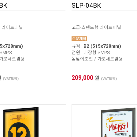
BK
SLP-04BK
형 라이트패널
고급-스탠드형 라이트패널
15x728mm)
규격 :
B2 (515x728mm)
 SMPS
전원 : 내장형 SMPS
 가로세로겸용
높낮이조절 / 가로세로겸용
209,000
원
원
(VAT포함)
(VAT포함)