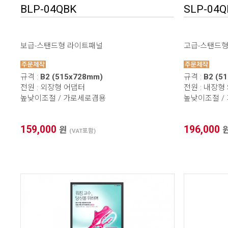
BLP-04QBK
SLP-04Q
보급-스탠드형 라이트패널
고급-스탠드
규격 :
B2 (515x728mm)
규격 :
B2 (5
전원 : 외장형 어댑터
전원 : 내장형
높낮이조절 / 가로세로겸용
높낮이조절 /
159,000
196,000
원
(VAT포함)