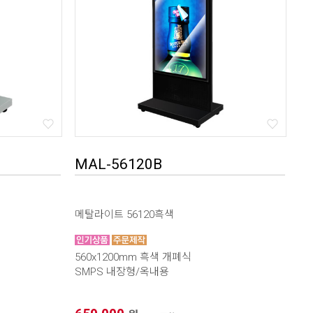
MAL-56120B
메탈라이트 56120흑색
560x1200mm 흑색 개폐식
SMPS 내장형/옥내용