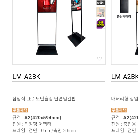
LM-A2BK
LM-A2BK
삽입식 LED 모던슬림 단면입간판
배터리형 삽입식
규격 :
A2(420x594mm)
규격 :
A2(42
전원 : 외장형 어댑터
전원 : 충전용 배
프레임 : 전면 10mm/측면:20mm
프레임 : 전면