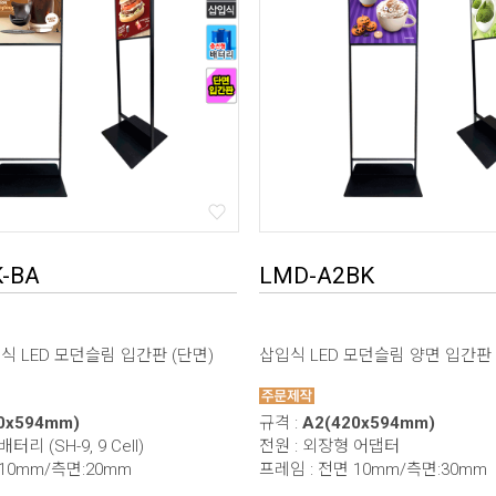
-BA
LMD-A2BK
 LED 모던슬림 입간판 (단면)
삽입식 LED 모던슬림 양면 입간판
0x594mm)
규격 :
A2(420x594mm)
터리 (SH-9, 9 Cell)
전원 : 외장형 어댑터
* 본 이미지는 프레임 사이즈 계산을 위한 샘플 이미지입니다.
 10mm/측면:20mm
프레임 : 전면 10mm/측면:30mm
* 가로(W) X 세로(H) / 기재 사이즈 단위 mm 프레임 사이즈 자동 계산