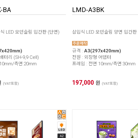
-BA
LMD-A3BK
 LED 모던슬림 입간판 (단면)
삽입식 LED 모던슬림 양면 입간판
7x420mm)
규격 :
A3(297x420mm)
터리 (SH-9,9 Cell)
전원 : 외장형 어댑터
 10mm/측면:20mm
프레임 : 전면 10mm/측면:30mm
197,000
원
원
(VAT포함)
(VAT포함)