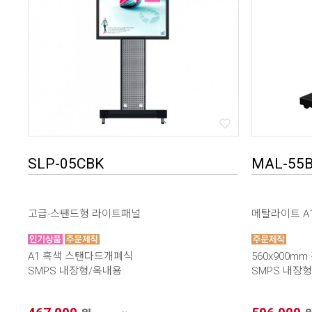
SLP-05CBK
MAL-55
고급-스탠드형 라이트패널
메탈라이트 A
A1 흑색 스탠다드개폐식
560x900m
SMPS 내장형/옥내용
SMPS 내장