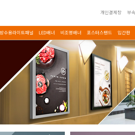
개인결제창
부속
방수용라이트패널
LED배너
비조명배너
포스터스탠드
입간판