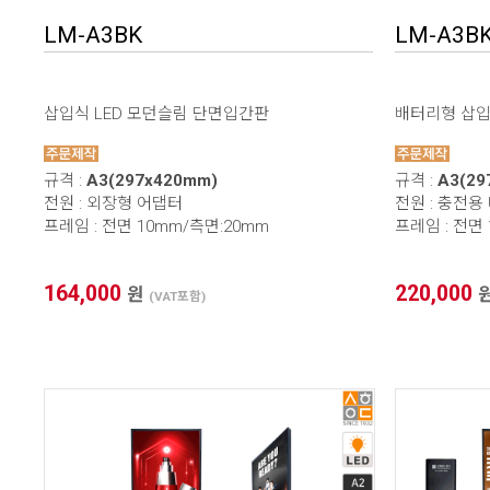
LM-A3BK
LM-A3BK
삽입식 LED 모던슬림 단면입간판
배터리형 삽입식
규격 :
A3(297x420mm)
규격 :
A3(29
전원 : 외장형 어댑터
전원 : 충전용 배
프레임 : 전면 10mm/측면:20mm
프레임 : 전면
164,000
220,000
원
(VAT포함)