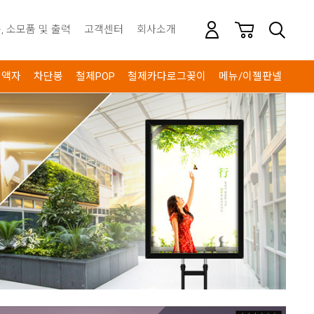
, 소모품 및 출력
고객센터
회사소개
액자
차단봉
철제POP
철제카다로그꽂이
메뉴/이젤판넬
안내