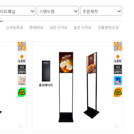
신규등록순
판매량순
낮은가격순
높은가격순
상품평많은순