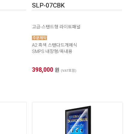
SLP-07CBK
고급-스탠드형 라이트패널
A2 흑색 스탠다드개폐식
SMPS 내장형/옥내용
398,000
원
(VAT포함)