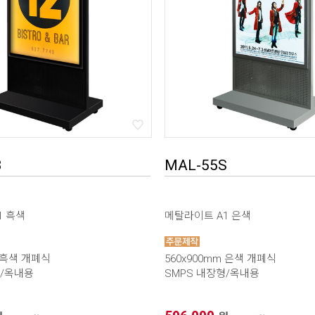
B
MAL-55S
1 흑색
메탈라이트 A1 은색
m 흑색 개폐식
560x900mm 은색 개폐식
형/옥내용
SMPS 내장형/옥내용