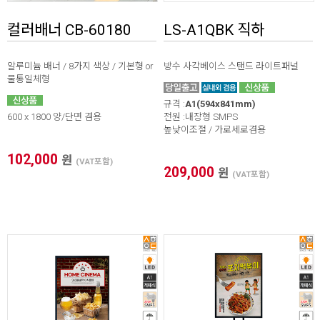
컬러배너 CB-60180
LS-A1QBK 직하
알루미늄 배너 / 8가지 색상 / 기본형 or
방수 사각베이스 스탠드 라이트패널
물통일체형
규격 :
A1(594x841mm)
600 x 1800 양/단면 겸용
전원 :내장형 SMPS
높낮이조절 / 가로세로겸용
102,000
원
(VAT포함)
209,000
원
(VAT포함)