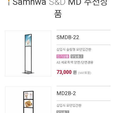
Samhwa
S&D
MD 추천상
품
SMDB-22
삽입식 슬림형 모던입간판
A3 세로흑색 양면/단면겸용
73,000
원
(VAT포함)
MD2B-2
삽입식 모던입간판