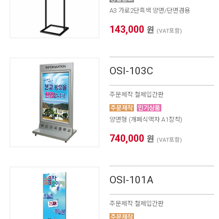
A3 가로2단흑색 양면/단면겸용
143,000
원
(VAT포함)
OSI-103C
주문제작 철제입간판
양면형 (개폐식액자 A1장착)
740,000
원
(VAT포함)
OSI-101A
주문제작 철제입간판