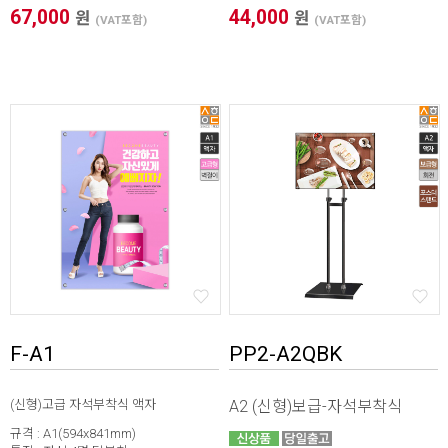
67,000
44,000
원
원
(VAT포함)
(VAT포함)
F-A1
PP2-A2QBK
(신형)고급 자석부착식 액자
A2 (신형)보급-자석부착식
규격 : A1(594x841mm)