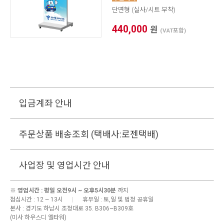
단면형 (실사/시트 부착)
440,000
원
(VAT포함)
입금계좌 안내
주문상품 배송조회 (택배사:로젠택배)
사업장 및 영업시간 안내
※
영업시간 : 평일 오전9시 ~ 오후5시30분
까지
점심시간 : 12 ~ 13시
|
휴무일 : 토,일 및 법정 공휴일
본사 :
경기도 하남시 조정대로 35. B306~B309호
(미사 하우스디 엘타워)