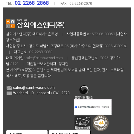
02-2268-2868
TEL :
|
FAX : 02-2268-2070
삼화에스앤디(주) 대표이사 : 윤주영
|
사업자등록번호 : 572-86-03850
[사업자
정보확인]
사업장 주소지 : 경기도 하남시 조정대로 35 (미사 하우스디 엘타워) B306~B309호
|
대표번호 :
02-2268-2868
대표 이메일 :
sales@samhwasnd.com
|
통신판매신고번호 : 2025-경기하
남-3121
|
개인정보보호관리자 : 정지현
본 사이트(쇼핑몰)의 콘텐츠는 저작권법의 보호를 받아 무단 전재, 전시, 스크래핑,
복사, 배포, 도용 등을 금합니다.
sales@samhwasnd.com
Webhard | ID : shboard / PW : 2070