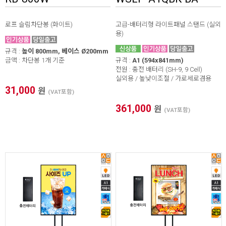
로프 슬림차단봉 (화이트)
고급-배터리형 라이트패널 스탠드 (실외
용)
규격 :
높이 800mm, 베이스 Ø200mm
금액 : 차단봉 1개 기준
규격 :
A1 (594x841mm)
전원 : 충전 배터리 (SH-9, 9 Cell)
실외용 / 높낮이조절 / 가로세로겸용
31,000
원
(VAT포함)
361,000
원
(VAT포함)