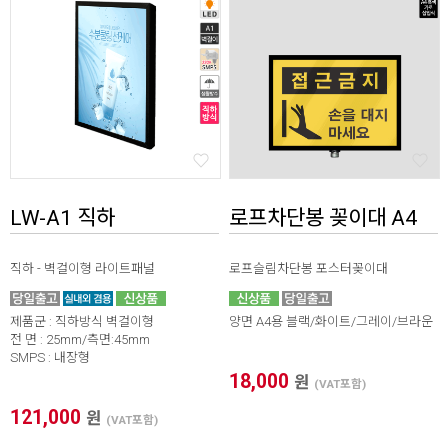
LW-A1 직하
로프차단봉 꽂이대 A4
직하 - 벽걸이형 라이트패널
로프슬림차단봉 포스터꽂이대
제품군 : 직하방식 벽걸이형
양면 A4용 블랙/화이트/그레이/브라운
전 면 : 25mm/측면:45mm
SMPS : 내장형
18,000
원
(VAT포함)
121,000
원
(VAT포함)