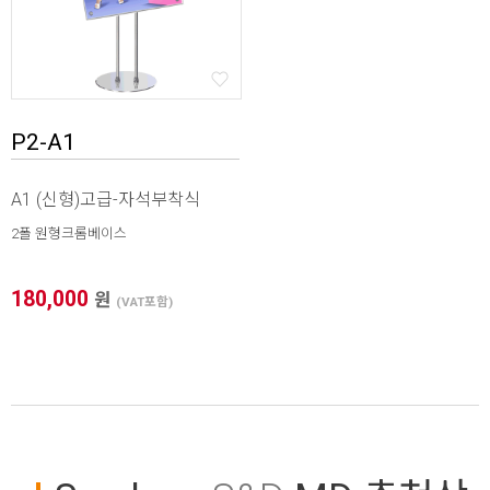
P2-A1
A1 (신형)고급-자석부착식
2폴 원형크롬베이스
180,000
원
(VAT포함)