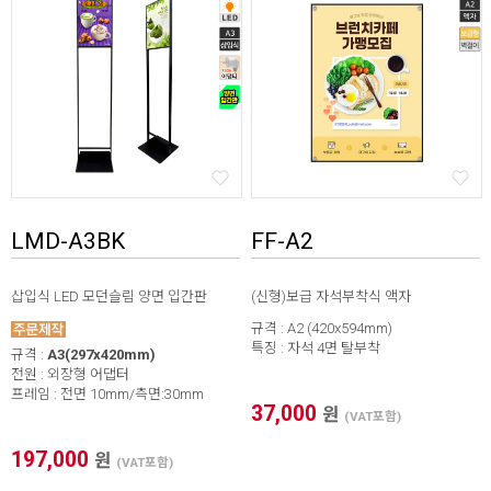
LMD-A3BK
FF-A2
삽입식 LED 모던슬림 양면 입간판
(신형)보급 자석부착식 액자
규격 : A2 (420x594mm)
특징 : 자석 4면 탈부착
규격 :
A3(297x420mm)
전원 : 외장형 어댑터
프레임 : 전면 10mm/측면:30mm
37,000
원
(VAT포함)
197,000
원
(VAT포함)