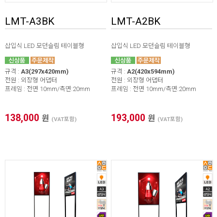
LMT-A3BK
LMT-A2BK
* 본 이미지는 프레임 사이즈 계산을 위한 샘플 이미지입니다.
* 가로(W) X 세로(H) / 기재 사이즈 단위 mm 프레임 사이즈 자
동 계산하기(이미지 출력 / 보이는 화면)
삽입식 LED 모던슬림 테이블형
삽입식 LED 모던슬림 테이블형
1. 프레임 전면폭 선택
규격 :
A3(297x420mm)
규격 :
A2(420x594mm)
2. 프레임 외곽 사이즈
X
전원 : 외장형 어댑터
전원 : 외장형 어댑터
프레임 : 전면 10mm/측면:20mm
프레임 : 전면 10mm/측면:20mm
3. 이미지 출력 사이즈
X
4. 보이는 화면 사이즈
X
138,000
193,000
원
원
(VAT포함)
(VAT포함)
* 프레임 외곽 사이즈를 기입하면 [이미지 및 보이는 화면 사이
즈] 자동으로 계산됩니다.