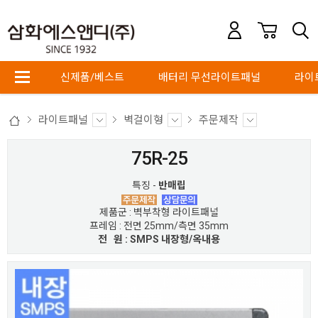
신제품/베스트
배터리 무선라이트패널
라이
라이트패널
벽걸이형
주문제작
75R-25
특징 -
반매립
제품군 : 벽부착형 라이트패널
프레임 : 전면 25mm/측면 35mm
전 원 : SMPS 내장형/옥내용